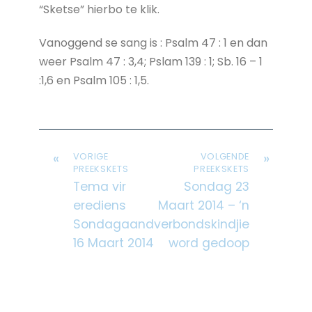
“Sketse” hierbo te klik.
Vanoggend se sang is : Psalm 47 : 1 en dan
weer Psalm 47 : 3,4; Pslam 139 : 1; Sb. 16 – 1
:1,6 en Psalm 105 : 1,5.
«
»
VORIGE
VOLGENDE
PREEKSKETS
PREEKSKETS
Tema vir
Sondag 23
erediens
Maart 2014 – ‘n
Sondagaand
verbondskindjie
16 Maart 2014
word gedoop