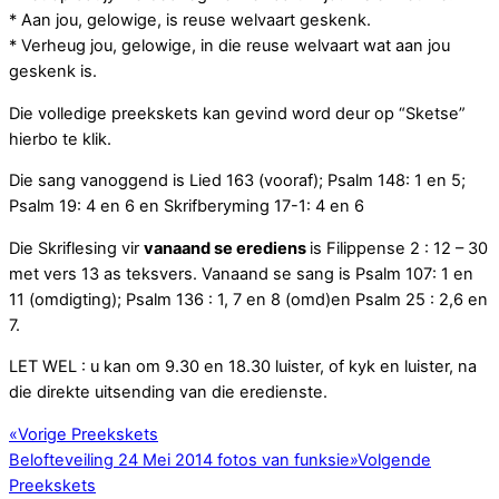
* Aan jou, gelowige, is reuse welvaart geskenk.
* Verheug jou, gelowige, in die reuse welvaart wat aan jou
geskenk is.
Die volledige preekskets kan gevind word deur op “Sketse”
hierbo te klik.
Die sang vanoggend is Lied 163 (vooraf); Psalm 148: 1 en 5;
Psalm 19: 4 en 6 en Skrifberyming 17-1: 4 en 6
Die Skriflesing vir
vanaand se erediens
is Filippense 2 : 12 – 30
met vers 13 as teksvers. Vanaand se sang is Psalm 107: 1 en
11 (omdigting); Psalm 136 : 1, 7 en 8 (omd)en Psalm 25 : 2,6 en
7.
LET WEL : u kan om 9.30 en 18.30 luister, of kyk en luister, na
die direkte uitsending van die eredienste.
«
Vorige Preekskets
Belofteveiling 24 Mei 2014 fotos van funksie
»
Volgende
Preekskets