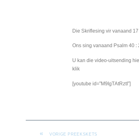
Die Skriflesing vir vanaand 17
Ons sing vanaand Psalm 40 : 2 
U kan die video-uitsending hie
klik
[youtube id=”M9IgTAtRztI”]
«
VORIGE PREEKSKETS