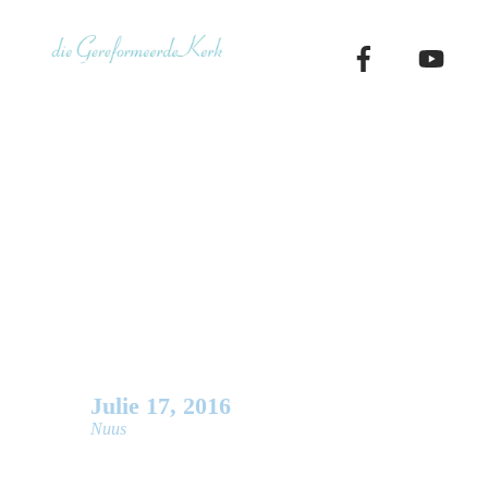
Skip
to
content
Gelowige, w
jou op God 
Julie
17
,
2016
Nuus