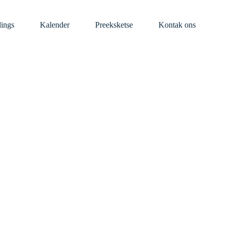
dings
Kalender
Preeksketse
Kontak ons
anneer jy
ep