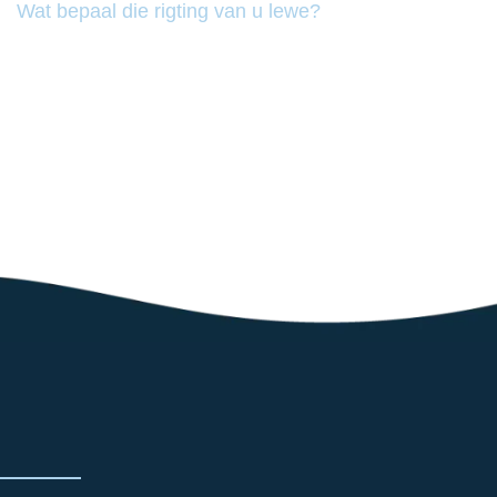
Wat bepaal die rigting van u lewe?