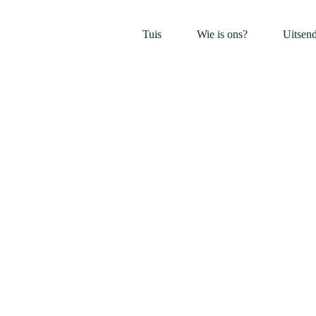
Tuis
Wie is ons?
Uitsen
ees versigtig w
se genade bero