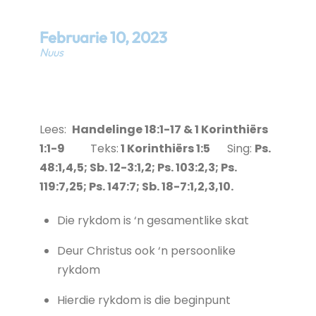
Februarie
10
,
2023
Nuus
Lees:
Handelinge 18:1-17 & 1 Korinthiërs
1:1-9
Teks:
1 Korinthiërs 1:5
Sing:
Ps.
48:1,4,5; Sb. 12-3:1,2; Ps. 103:2,3; Ps.
119:7,25; Ps. 147:7; Sb. 18-7:1,2,3,10.
Die rykdom is ‘n gesamentlike skat
Deur Christus ook ‘n persoonlike
rykdom
Hierdie rykdom is die beginpunt