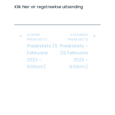
Klik hier vir regstreekse uitsending
«
»
VORIGE
VOLGENDE
PREEKSKETS
PREEKSKETS
Preekskets (5
Preekskets –
Februarie
(12 Februarie
2023 –
2023 –
9:00vm)
9:00vm)