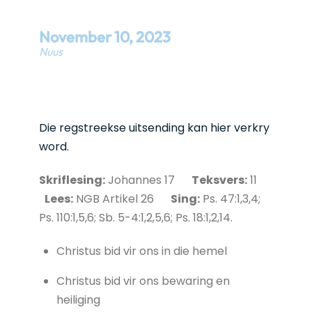
November
10
,
2023
Nuus
Die regstreekse uitsending kan hier verkry
word.
Skriflesing:
Johannes 17
Teksvers:
11
Lees:
NGB Artikel 26
Sing:
Ps. 47:1,3,4;
Ps. 110:1,5,6; Sb. 5-4:1,2,5,6; Ps. 18:1,2,14.
Christus bid vir ons in die hemel
Christus bid vir ons bewaring en
heiliging