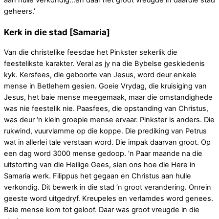
geheers.’
Kerk in die stad [Samaria]
Van die christelike feesdae het Pinkster sekerlik die
feestelikste karakter. Veral as jy na die Bybelse geskiedenis
kyk. Kersfees, die geboorte van Jesus, word deur enkele
mense in Betlehem gesien. Goeie Vrydag, die kruisiging van
Jesus, het baie mense meegemaak, maar die omstandighede
was nie feestelik nie. Paasfees, die opstanding van Christus,
was deur ‘n klein groepie mense ervaar. Pinkster is anders. Die
rukwind, vuurvlamme op die koppe. Die prediking van Petrus
wat in allerlei tale verstaan word. Die impak daarvan groot. Op
een dag word 3000 mense gedoop. ‘n Paar maande na die
uitstorting van die Heilige Gees, sien ons hoe die Here in
Samaria werk. Filippus het gegaan en Christus aan hulle
verkondig. Dit bewerk in die stad ‘n groot verandering. Onrein
geeste word uitgedryf. Kreupeles en verlamdes word genees.
Baie mense kom tot geloof. Daar was groot vreugde in die