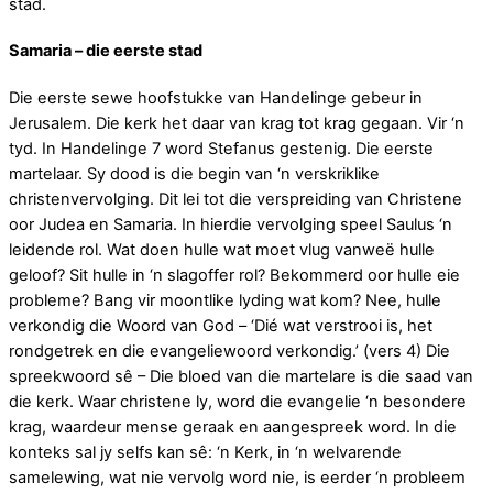
stad.
Samaria – die eerste stad
Die eerste sewe hoofstukke van Handelinge gebeur in
Jerusalem. Die kerk het daar van krag tot krag gegaan. Vir ‘n
tyd. In Handelinge 7 word Stefanus gestenig. Die eerste
martelaar. Sy dood is die begin van ‘n verskriklike
christenvervolging. Dit lei tot die verspreiding van Christene
oor Judea en Samaria. In hierdie vervolging speel Saulus ‘n
leidende rol. Wat doen hulle wat moet vlug vanweë hulle
geloof? Sit hulle in ‘n slagoffer rol? Bekommerd oor hulle eie
probleme? Bang vir moontlike lyding wat kom? Nee, hulle
verkondig die Woord van God – ‘Dié wat verstrooi is, het
rondgetrek en die evangeliewoord verkondig.’ (vers 4) Die
spreekwoord sê – Die bloed van die martelare is die saad van
die kerk. Waar christene ly, word die evangelie ‘n besondere
krag, waardeur mense geraak en aangespreek word. In die
konteks sal jy selfs kan sê: ‘n Kerk, in ‘n welvarende
samelewing, wat nie vervolg word nie, is eerder ‘n probleem