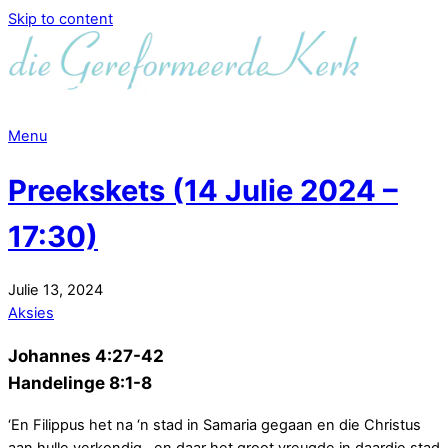
Skip to content
Menu
Preekskets (14 Julie 2024 –
17:30)
Julie
13
,
2024
Aksies
Johannes 4:27-42
Handelinge 8:1-8
‘En Filippus het na ‘n stad in Samaria gegaan en die Christus
aan hulle verkondig…en daar het groot vreugde in daardie stad