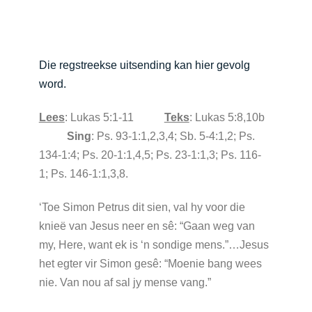
Die regstreekse uitsending kan hier gevolg
word.
Lees
: Lukas 5:1-11
Teks
: Lukas 5:8,10b
Sing
: Ps. 93-1:1,2,3,4; Sb. 5-4:1,2; Ps.
134-1:4; Ps. 20-1:1,4,5; Ps. 23-1:1,3; Ps. 116-
1; Ps. 146-1:1,3,8.
‘Toe Simon Petrus dit sien, val hy voor die
knieë van Jesus neer en sê: “Gaan weg van
my, Here, want ek is ‘n sondige mens.”…Jesus
het egter vir Simon gesê: “Moenie bang wees
nie. Van nou af sal jy mense vang.”