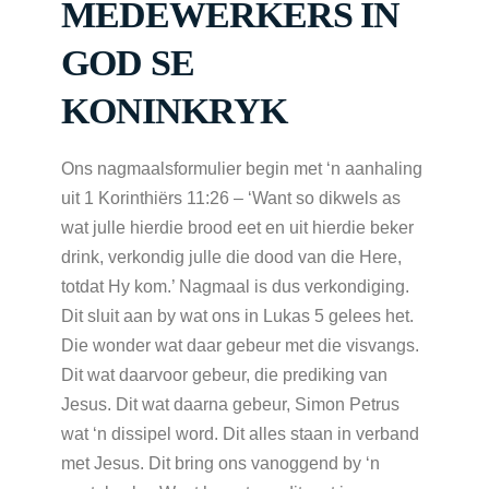
MEDEWERKERS IN
GOD SE
KONINKRYK
Ons nagmaalsformulier begin met ‘n aanhaling
uit 1 Korinthiërs 11:26 – ‘Want so dikwels as
wat julle hierdie brood eet en uit hierdie beker
drink, verkondig julle die dood van die Here,
totdat Hy kom.’ Nagmaal is dus verkondiging.
Dit sluit aan by wat ons in Lukas 5 gelees het.
Die wonder wat daar gebeur met die visvangs.
Dit wat daarvoor gebeur, die prediking van
Jesus. Dit wat daarna gebeur, Simon Petrus
wat ‘n dissipel word. Dit alles staan in verband
met Jesus. Dit bring ons vanoggend by ‘n