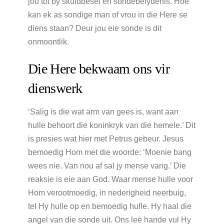
jou tot by skuldbesef en sondebelydenis. Hoe
kan ek as sondige man of vrou in die Here se
diens staan? Deur jou eie sonde is dit
onmoontlik.
Die Here bekwaam ons vir
dienswerk
‘Salig is die wat arm van gees is, want aan
hulle behoort die koninkryk van die hemele.’ Dit
is presies wat hier met Petrus gebeur. Jesus
bemoedig Hom met die woorde: ‘Moenie bang
wees nie. Van nou af sal jy mense vang.’ Die
reaksie is eie aan God. Waar mense hulle voor
Hom verootmoedig, in nederigheid neerbuig,
tel Hy hulle op en bemoedig hulle. Hy haal die
angel van die sonde uit. Ons leë hande vul Hy