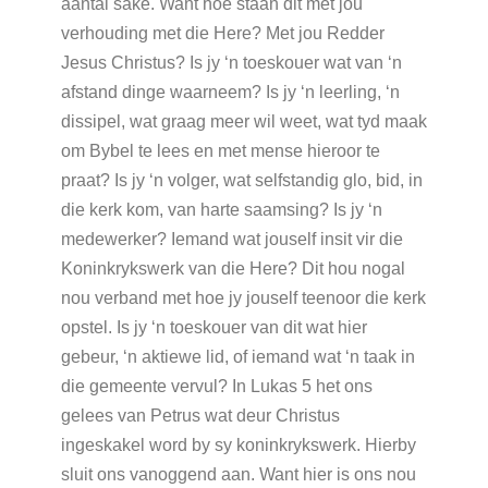
aantal sake. Want hoe staan dit met jou
verhouding met die Here? Met jou Redder
Jesus Christus? Is jy ‘n toeskouer wat van ‘n
afstand dinge waarneem? Is jy ‘n leerling, ‘n
dissipel, wat graag meer wil weet, wat tyd maak
om Bybel te lees en met mense hieroor te
praat? Is jy ‘n volger, wat selfstandig glo, bid, in
die kerk kom, van harte saamsing? Is jy ‘n
medewerker? Iemand wat jouself insit vir die
Koninkrykswerk van die Here? Dit hou nogal
nou verband met hoe jy jouself teenoor die kerk
opstel. Is jy ‘n toeskouer van dit wat hier
gebeur, ‘n aktiewe lid, of iemand wat ‘n taak in
die gemeente vervul? In Lukas 5 het ons
gelees van Petrus wat deur Christus
ingeskakel word by sy koninkrykswerk. Hierby
sluit ons vanoggend aan. Want hier is ons nou