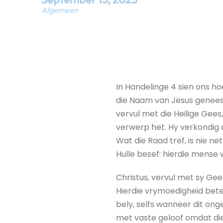
Algemeen
In Handelinge 4 sien ons h
die Naam van Jesus genees 
vervul met die Heilige Gees
verwerp het. Hy verkondig d
Wat die Raad tref, is nie n
Hulle besef: hierdie mense 
Christus, vervul met sy Ge
Hierdie vrymoedigheid betek
bely, selfs wanneer dit onge
met vaste geloof omdat die