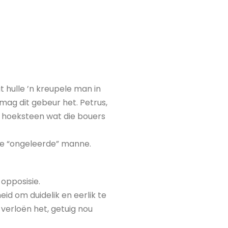
 hulle ’n kreupele man in
mag dit gebeur het. Petrus,
ie hoeksteen wat die bouers
die “ongeleerde” manne.
opposisie.
id om duidelik en eerlik te
 verloën het, getuig nou