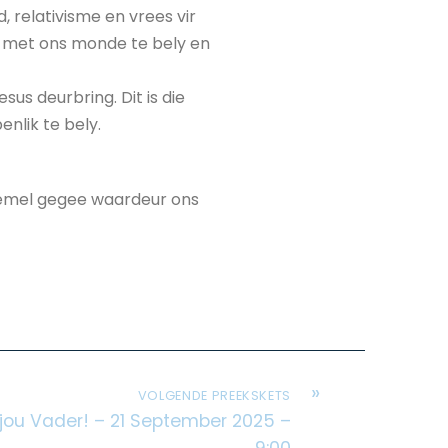
d, relativisme en vrees vir
ar met ons monde te bely en
s deurbring. Dit is die
enlik te bely.
 hemel gegee waardeur ons
»
VOLGENDE PREEKSKETS
 jou Vader! – 21 September 2025 –
9:00