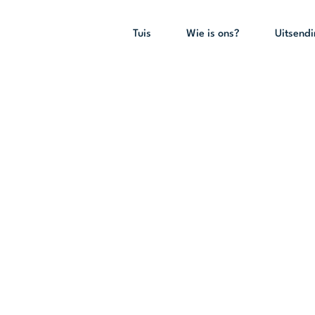
Tuis
Wie is ons?
Uitsend
hristus met gro
id! – 14 Septe