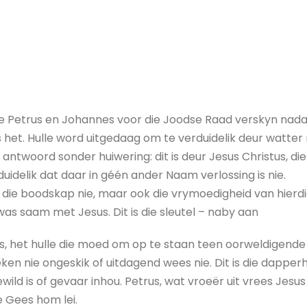
oe Petrus en Johannes voor die Joodse Raad verskyn nadat
het. Hulle word uitgedaag om te verduidelik deur watter 
, antwoord sonder huiwering: dit is deur Jesus Christus, d
uidelik dat daar in géén ander Naam verlossing is nie.
et die boodskap nie, maar ook die vrymoedigheid van hier
was saam met Jesus. Dit is die sleutel – naby aan
es, het hulle die moed om op te staan teen oorweldigende 
en nie ongeskik of uitdagend wees nie. Dit is die dapperhe
wild is of gevaar inhou. Petrus, wat vroeër uit vrees Jesus
 Gees hom lei.