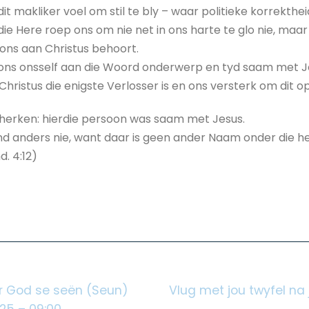
dit makliker voel om stil te bly – waar politieke korrekthei
 die Here roep ons om nie net in ons harte te glo nie, ma
ons aan Christus behoort.
ns onsself aan die Woord onderwerp en tyd saam met Jesu
hristus die enigste Verlosser is en ons versterk om dit op
herken: hierdie persoon was saam met Jesus.
emand anders nie, want daar is geen ander Naam onder die
. 4:12)
ur God se seën (Seun)
Vlug met jou twyfel na
25 – 09:00