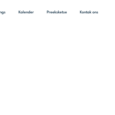
ings
Kalender
Preeksketse
Kontak ons
ot
mber 2025 –