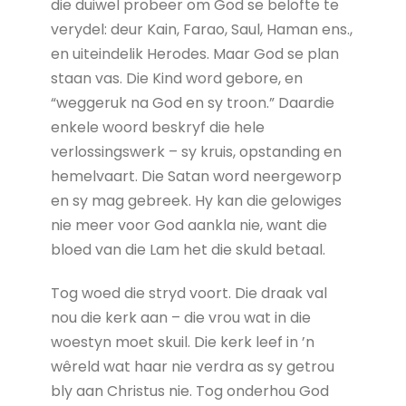
die duiwel probeer om God se belofte te
verydel: deur Kain, Farao, Saul, Haman ens.,
en uiteindelik Herodes. Maar God se plan
staan vas. Die Kind word gebore, en
“weggeruk na God en sy troon.” Daardie
enkele woord beskryf die hele
verlossingswerk – sy kruis, opstanding en
hemelvaart. Die Satan word neergeworp
en sy mag gebreek. Hy kan die gelowiges
nie meer voor God aankla nie, want die
bloed van die Lam het die skuld betaal.
Tog woed die stryd voort. Die draak val
nou die kerk aan – die vrou wat in die
woestyn moet skuil. Die kerk leef in ’n
wêreld wat haar nie verdra as sy getrou
bly aan Christus nie. Tog onderhou God