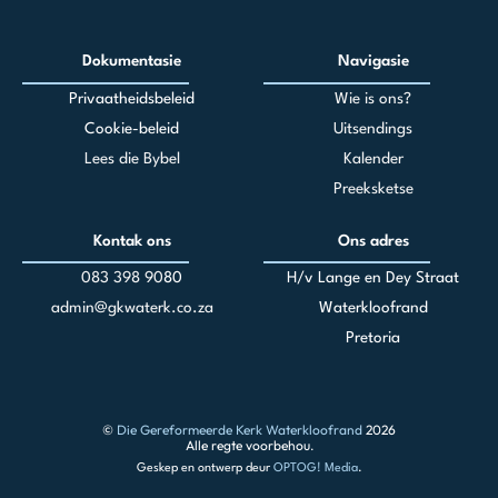
Dokumentasie
Navigasie
Privaatheidsbeleid
Wie is ons?
Cookie-beleid
Uitsendings
Lees die Bybel
Kalender
Preeksketse
Kontak ons
Ons adres
083 398 90
80
H/v Lange en Dey Straat
admin@gkwaterk.co.za
Waterkloofrand
Pretoria
©
Die Gereformeerde Kerk Waterkloofrand
2026
Alle regte voorbehou.
Geskep en ontwerp deur
OPTOG! Media
.