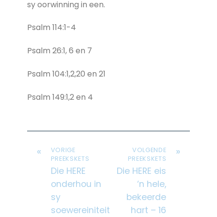
sy oorwinning in een.
Psalm 114:1-4
Psalm 26:1, 6 en 7
Psalm 104:1,2,20 en 21
Psalm 149:1,2 en 4
«
»
VORIGE
VOLGENDE
PREEKSKETS
PREEKSKETS
Die HERE
Die HERE eis
onderhou in
‘n hele,
sy
bekeerde
soewereiniteit
hart – 16